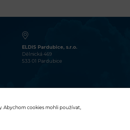
ELDIS Pardubice, s.r.o.
Dělnická 469
533 01 Pardubice
ny. Abychom cookies mohli používat,