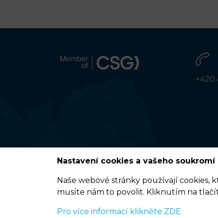
+420 
Nastavení cookies a vašeho soukromí
Naše webové stránky používají cookies, k
musíte nám to povolit. Kliknutím na tlačí
Podmínky užití
Pro více informací klikněte ZDE
© 2020 ELDIS Pardubice, s.r.o. |
eclair
&
ponovu