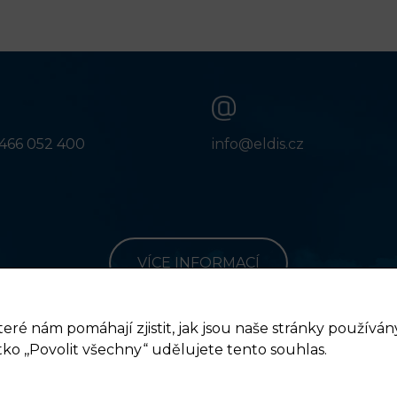
466 052 400
info@eldis.cz
VÍCE INFORMACÍ
teré nám pomáhají zjistit, jak jsou naše stránky používá
tko ,,Povolit všechny“ udělujete tento souhlas.