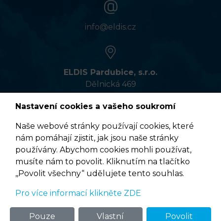
info@eldis.cz
ELDIS Pardubice, s.r.o.
Dělnická 469
533 01 Pardubice
Nastavení cookies a vašeho soukromí
Naše webové stránky používají cookies, které
nám pomáhají zjistit, jak jsou naše stránky
VÍCE INFORMACÍ
používány. Abychom cookies mohli používat,
musíte nám to povolit. Kliknutím na tlačítko
,,Povolit všechny“ udělujete tento souhlas.
Pro více informací klikněte ZDE
Podmínky užití
© 2020 ELDIS Pardubice, s.r.o. |
eclair
&
ponovu
Pouze
Vlastní
Povolit