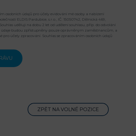
m osobních údajů pro účely evidování mé osoby a nabízení
polečností ELDIS Pardubice, s.r.o., IČ: 15050742, Dělnická 469,
ouhlas uděluji na dobu 2 let od udělení souhlasu, příp. do odvolání
ní údaje budou zpřístupněny pouze oprávněným zaměstnancům, a
é pro účely zpracování. Souhlas se zpracováním osobních údajů
ZPĚT NA VOLNÉ POZICE