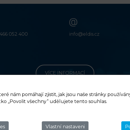
466 052 400
info@eldis.cz
VÍCE INFORMACÍ
teré nám pomáhají zjistit, jak jsou naše stránky používá
tko ,,Povolit všechny“ udělujete tento souhlas.
es
Vlastní nastaveni
Po