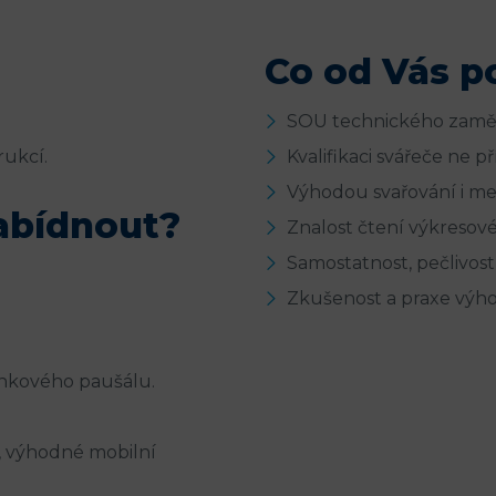
Co od Vás 
SOU technického zaměř
rukcí.
Kvalifikaci svářeče ne 
Výhodou svařování i me
bídnout?
Znalost čtení výkreso
Samostatnost, pečlivost 
Zkušenost a praxe výh
enkového paušálu.
, výhodné mobilní