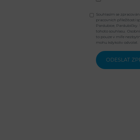
Souhlasím se zpracování
pracovních příležitostí s
Pardubice, Pardubičky. S
tohoto souhlasu. Osob
to pouze v míře nezbytn
mohu kdykoliv odvolat.