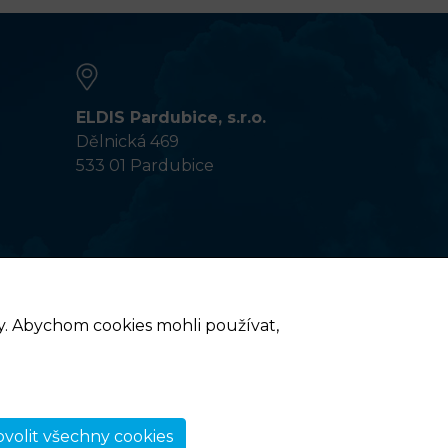
ELDIS Pardubice, s.r.o.
Dělnická 469
533 01 Pardubice
ny. Abychom cookies mohli používat,
volit všechny cookies