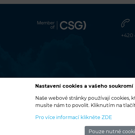
+420 
Nastavení cookies a vašeho soukromí
Naše webové stránky používají cookies, k
musíte nám to povolit. Kliknutím na tlačí
Podmínky užití
Pro více informací klikněte ZDE
© 2020 ELDIS Pardubice, s.r.o. |
eclair
&
ponovu
Pouze nutné cooki