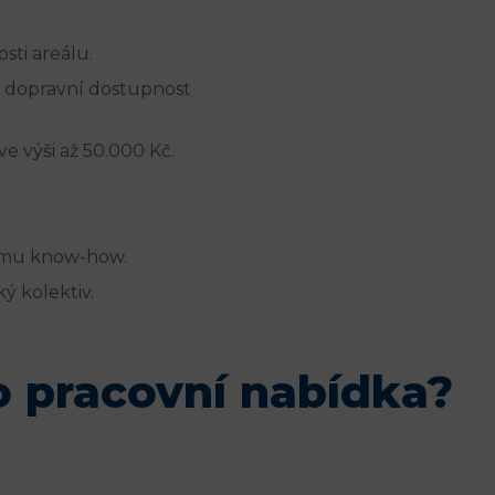
sti areálu.
u dopravní dostupnost
 výši až 50.000 Kč.
ému know-how.
ý kolektiv.
o pracovní nabídka?