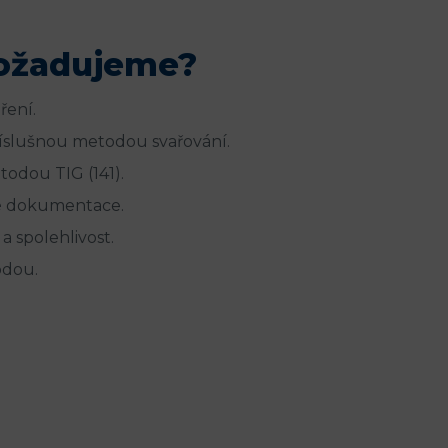
požadujeme?
ení.
příslušnou metodou svařování.
todou TIG (141).
vé dokumentace.
a spolehlivost.
odou.