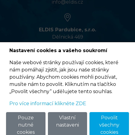
info@eldis.cz
ELDIS Pardubice, s.r.o.
Dělnická 469
533 01 Pardubice
Nastavení cookies a vašeho soukromí
Naše webové stránky používají cookies, které
nám pomáhají zjistit, jak jsou naše stránky
VÍCE INFORMACÍ
používány. Abychom cookies mohli používat,
musíte nám to povolit. Kliknutím na tlačítko
,,Povolit všechny“ udělujete tento souhlas.
Pro více informací klikněte ZDE
Podmínky užití
© 2020 ELDIS Pardubice, s.r.o. |
eclair
&
ponovu
Pouze
Vlastní
Povolit
nutné
nastaveni
všechny
cookies
cookies