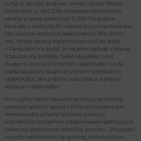
fungují, se přijel podívat i ministr obrany Martin
Stropnický. „V září 2016 podepsaly ministerstvo
obrany a česká společnost ELDIS Pardubice
kontrakt v hodnotě 651 milionů korun na dodávku
čtyř souprav letištních radiolokátorů RPL-2000,“
řekl ministr obrany Martin Stropnický na letišti
v Pardubicích a dodal, že na jeho základě získávají
Vzdušné síly Armády České republiky nové
moderní soupravy letištních radiolokátorů, kde
každá souprava obsahuje primární přehledový
radiolokátor, sekundární radiolokátor a přesný
přistávací radiolokátor.
Pro orgány řízení letového provozu na letišti je
radarový systém naprosto klíčovým prvkem pro
monitorování a řízení letového provozu
a především základním předpokladem definujícím
celkovou bezpečnost letového provozu. „Propojení
nových radiolokátorů se systémy civilního řízení