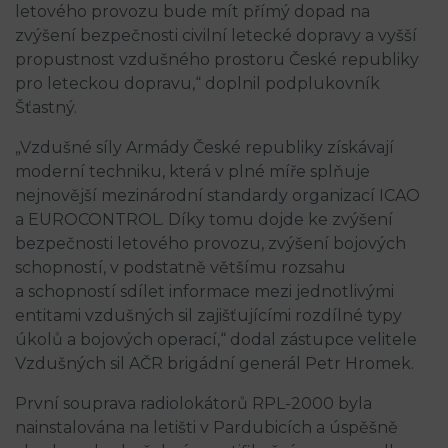
letového provozu bude mít přímý dopad na
zvýšení bezpečnosti civilní letecké dopravy a vyšší
propustnost vzdušného prostoru České republiky
pro leteckou dopravu,“ doplnil podplukovník
Šťastný.
„Vzdušné síly Armády České republiky získávají
moderní techniku, která v plné míře splňuje
nejnovější mezinárodní standardy organizací ICAO
a EUROCONTROL. Díky tomu dojde ke zvýšení
bezpečnosti letového provozu, zvýšení bojových
schopností, v podstatně většímu rozsahu
a schopností sdílet informace mezi jednotlivými
entitami vzdušných sil zajišťujícími rozdílné typy
úkolů a bojových operací,“ dodal zástupce velitele
Vzdušných sil AČR brigádní generál Petr Hromek.
První souprava radiolokátorů RPL-2000 byla
nainstalována na letišti v Pardubicích a úspěšně