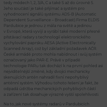
tedy módech 1, 2, 3/A, C a také S až do úrovně 5.
Jeho součástí je také přijímač a systém pro
vyhodnocení signálů systému ADS-B (Automatic
Dependent Surveillance – Broadcast).Firma ELDIS
Pardubice je jednou z mála na světě a jedinou
v Evropě, která vyvíjí a vyrábí také moderní přesné
přistávací radary s technologií elektronického
vychylování paprsku AESA (Active Electronically
Scanned Array), což byl základní požadavek AČR.
České armádě proto mohla nabídnout i svůj systém
označovaný jako PAR-E. Právě v případě
technologie PARu tak dochází k na první pohled asi
nejviditelnější změně, kdy dvojici mechanicky
skenujících antén nahradil fixní nepohyblivý
anténní systém. Výhodou tohoto řešení je fakt, že
odpadá údržba mechanických pohyblivých částí
a zařízení tak dosahuje výrazně vyšší spolehlivosti.
Na to, jak nové systémy radarů v Pardubicích