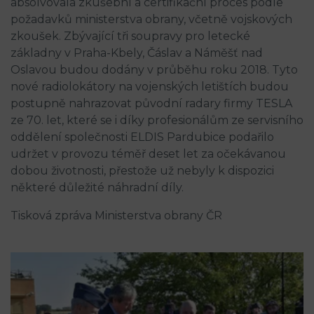
absolvovala zkušební a certifikační proces podle
požadavků ministerstva obrany, včetně vojskových
zkoušek. Zbývající tři soupravy pro letecké
základny v Praha-Kbely, Čáslav a Náměšť nad
Oslavou budou dodány v průběhu roku 2018. Tyto
nové radiolokátory na vojenských letištích budou
postupně nahrazovat původní radary firmy TESLA
ze 70. let, které se i díky profesionálům ze servisního
oddělení společnosti ELDIS Pardubice podařilo
udržet v provozu téměř deset let za očekávanou
dobou životnosti, přestože už nebyly k dispozici
některé důležité náhradní díly.
Tisková zpráva Ministerstva obrany ČR