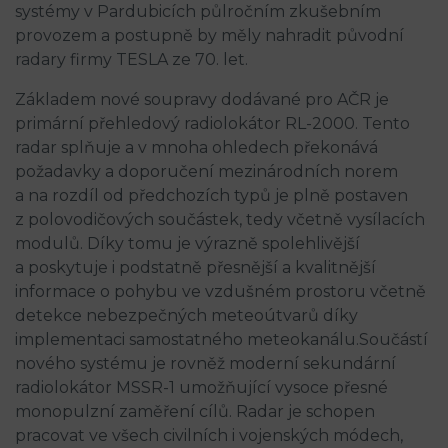
systémy v Pardubicích půlročním zkušebním
provozem a postupně by měly nahradit původní
radary firmy TESLA ze 70. let.
Základem nové soupravy dodávané pro AČR je
primární přehledový radiolokátor RL-2000. Tento
radar splňuje a v mnoha ohledech překonává
požadavky a doporučení mezinárodních norem
a na rozdíl od předchozích typů je plně postaven
z polovodičových součástek, tedy včetně vysílacích
modulů. Díky tomu je výrazně spolehlivější
a poskytuje i podstatně přesnější a kvalitnější
informace o pohybu ve vzdušném prostoru včetně
detekce nebezpečných meteoútvarů díky
implementaci samostatného meteokanálu.Součástí
nového systému je rovněž moderní sekundární
radiolokátor MSSR-1 umožňující vysoce přesné
monopulzní zaměření cílů. Radar je schopen
pracovat ve všech civilních i vojenských módech,