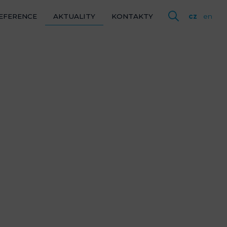
EFERENCE
AKTUALITY
KONTAKTY
cz
en
cz
en