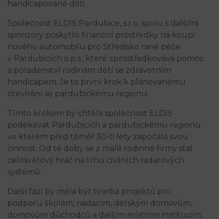
handicapované děti.
Společnost ELDIS Pardubice, s.r.o. spolu s dalšími
sponzory poskytlo finanční prostředky na koupi
nového automobilu pro Středisko rané péče
v Pardubicích o.p.s., které zprostředkovává pomoc
a poradenství rodinám dětí se zdravotním
handicapem. Je to první krok k plánovanému
otevírání se pardubickému regionu.
Tímto krokem by chtěla společnost ELDIS
poděkovat Pardubicích a pardubickému regionu
ve kterém před téměř 30-ti lety započala svou
činnost. Od té doby se z malé rodinné firmy stal
celosvětový hráč na trhu civilních radarových
systémů.
Další fází by měla být tvorba projektů pro
podporu školám, nadacím, dětským domovům,
domovům důchodců a dalším místním institucím,