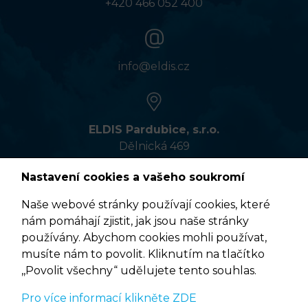
+420 466 052 400
info@eldis.cz
ELDIS Pardubice, s.r.o.
Dělnická 469
533 01 Pardubice
Nastavení cookies a vašeho soukromí
Naše webové stránky používají cookies, které
nám pomáhají zjistit, jak jsou naše stránky
VÍCE INFORMACÍ
používány. Abychom cookies mohli používat,
musíte nám to povolit. Kliknutím na tlačítko
,,Povolit všechny“ udělujete tento souhlas.
Pro více informací klikněte ZDE
Podmínky užití