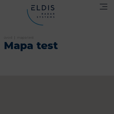
home
mapa test
Mapa test