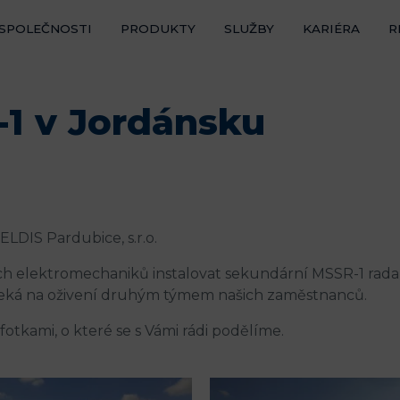
AKTUA
 SPOLEČNOSTI
PRODUKTY
SLUŽBY
KARIÉRA
R
KONTA
-1 v Jordánsku
LDIS Pardubice, s.r.o.
ch elektromechaniků instalovat sekundární MSSR-1 ra
 čeká na oživení druhým týmem našich zaměstnanců.
tkami, o které se s Vámi rádi podělíme.