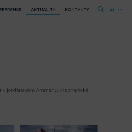
LITY
EFERENCE
AKTUALITY
KONTAKTY
cz
en
KTY
cz
en
dar v jordánském Ammánu. Mechanická