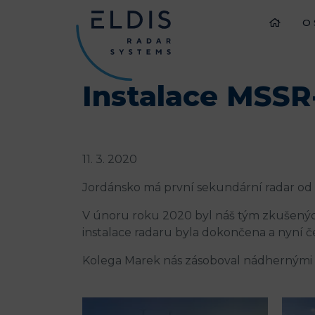
O
Instalace MSSR
11. 3. 2020
Jordánsko má první sekundární radar od E
V únoru roku 2020 byl náš tým zkušený
instalace radaru byla dokončena a nyní
Kolega Marek nás zásoboval nádhernými fo