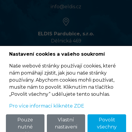
info@eldis.cz
ELDIS Pardubice, s.r.o.
Dělnická 469
533 01 Pardubice
Nastavení cookies a vašeho soukromí
Naše webové stránky používají cookies, které
nám pomáhají zjistit, jak jsou naše stránky
VÍCE INFORMACÍ
používány. Abychom cookies mohli používat,
musíte nám to povolit. Kliknutím na tlačítko
,,Povolit všechny“ udělujete tento souhlas.
Pro více informací klikněte ZDE
Podmínky užití
© 2020 ELDIS Pardubice, s.r.o. |
eclair
&
ponovu
Pouze
Vlastní
Povolit
nutné
nastaveni
všechny