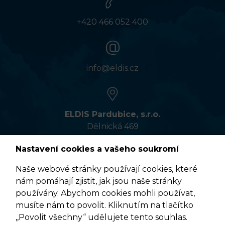
+420 466 052 400
info@eldis.cz
ELDIS Pardubice, s.r.o.
Dělnická 469
533 01 Pardubice
Nastavení cookies a vašeho soukromí
Naše webové stránky používají cookies, které
nám pomáhají zjistit, jak jsou naše stránky
VÍCE INFORMACÍ
používány. Abychom cookies mohli používat,
musíte nám to povolit. Kliknutím na tlačítko
,,Povolit všechny“ udělujete tento souhlas.