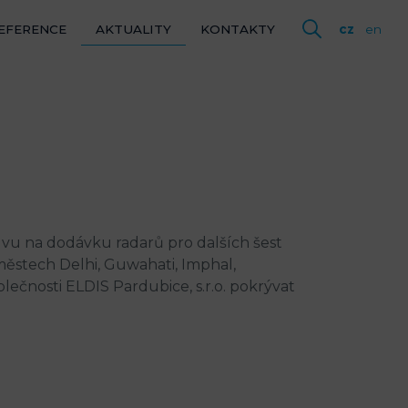
cz
en
EFERENCE
AKTUALITY
KONTAKTY
cz
en
vu na dodávku radarů pro dalších šest
 městech Delhi, Guwahati, Imphal,
čnosti ELDIS Pardubice, s.r.o. pokrývat