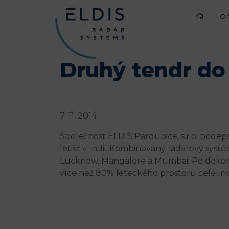
O
Druhý tendr do
7. 11. 2014
Společnost ELDIS Pardubice, s.r.o. pode
letišť v Indii. Kombinovaný radarový syst
Lucknow, Mangalore a Mumbai. Po dokonče
více než 80% leteckého prostoru celé Ind