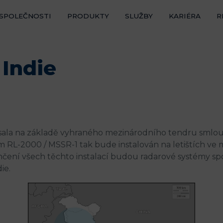
 SPOLEČNOSTI
PRODUKTY
SLUŽBY
KARIÉRA
R
 Indie
psala na základě vyhraného mezinárodního tendru smlou
ém RL-2000 / MSSR-1 tak bude instalován na letištích ve
ní všech těchto instalací budou radarové systémy spole
ie.