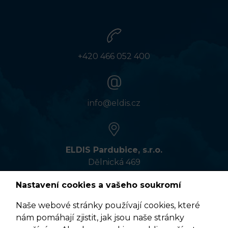
+420 466 052 400
info@eldis.cz
ELDIS Pardubice, s.r.o.
Dělnická 469
533 01 Pardubice
Nastavení cookies a vašeho soukromí
Naše webové stránky používají cookies, které
nám pomáhají zjistit, jak jsou naše stránky
VÍCE INFORMACÍ