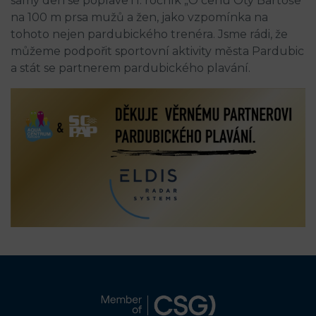
samý den se poplave i I. ročník „O cenu Oty Bartoše“
na 100 m prsa mužů a žen, jako vzpomínka na
tohoto nejen pardubického trenéra. Jsme rádi, že
můžeme podpořit sportovní aktivity města Pardubic
a stát se partnerem pardubického plavání.