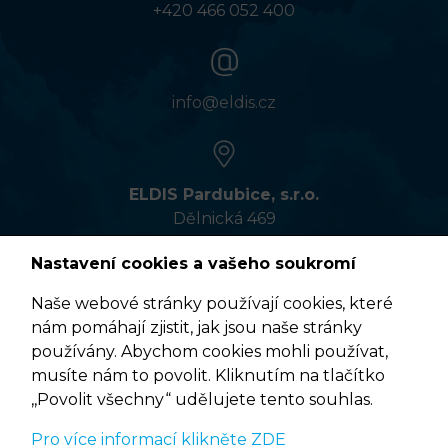
+420 466 052 400
info@eldis.cz
ELDIS Pardubice, s.r.o.
Dělnická 469
533 01 Pardubice
Nastavení cookies a vašeho soukromí
Naše webové stránky používají cookies, které
nám pomáhají zjistit, jak jsou naše stránky
VÍCE INFORMACÍ
používány. Abychom cookies mohli používat,
musíte nám to povolit. Kliknutím na tlačítko
,,Povolit všechny“ udělujete tento souhlas.
Pro více informací klikněte ZDE
Podmínky užití